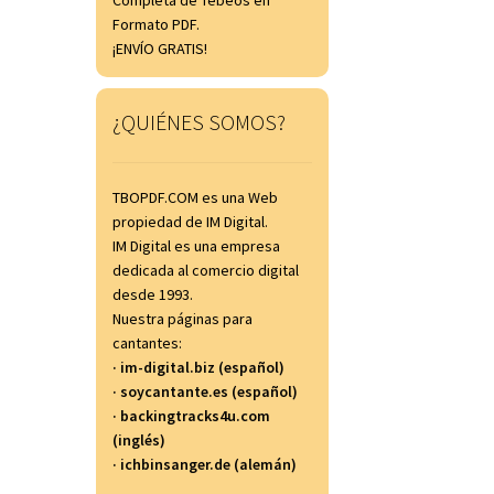
Completa de Tebeos en
Formato PDF.
¡ENVÍO GRATIS!
¿QUIÉNES SOMOS?
TBOPDF.COM es una Web
propiedad de IM Digital.
IM Digital es una empresa
dedicada al comercio digital
desde 1993.
Nuestra páginas para
cantantes:
· im-digital.biz (español)
· soycantante.es (español)
· backingtracks4u.com
(inglés)
· ichbinsanger.de (alemán)