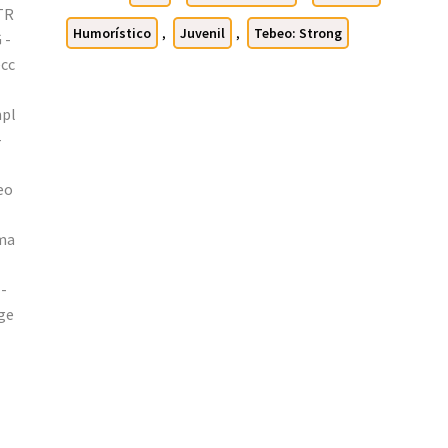
Formato
Humorístico
,
Juvenil
,
Tebeo: Strong
PDF
cantidad