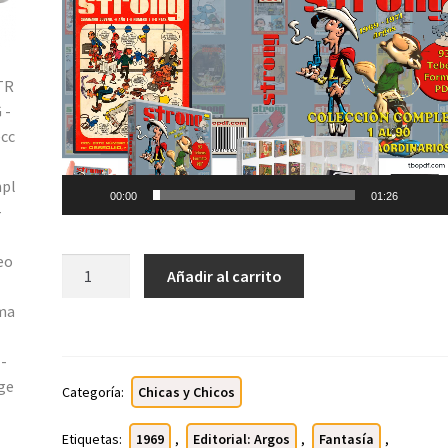
de
vídeo
00:00
01:26
STRONG
Añadir al carrito
-
Colección
Completa
-
93
Categoría:
Chicas y Chicos
Tebeos
En
Etiquetas:
1969
,
Editorial: Argos
,
Fantasía
,