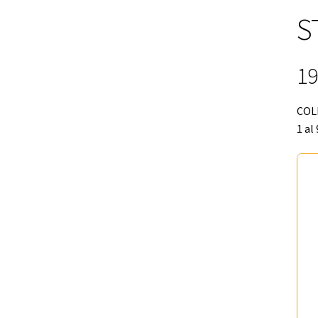
S
19
COL
1 al