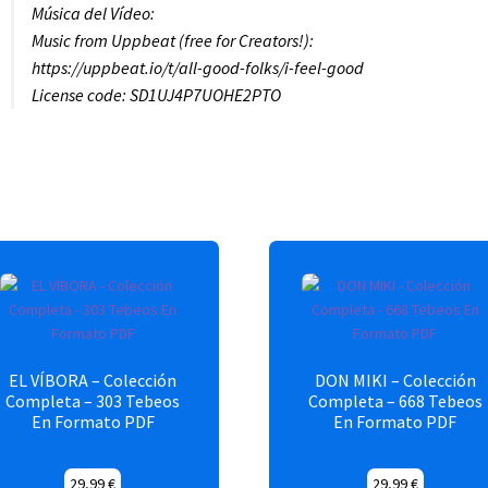
Música del Vídeo:
Music from Uppbeat (free for Creators!):
https://uppbeat.io/t/all-good-folks/i-feel-good
License code: SD1UJ4P7UOHE2PTO
EL VÍBORA – Colección
DON MIKI – Colección
Completa – 303 Tebeos
Completa – 668 Tebeos
En Formato PDF
En Formato PDF
29,99
€
29,99
€