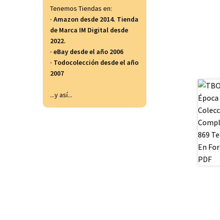
Tenemos Tiendas en:
· Amazon desde 2014. Tienda
de Marca IM Digital desde
2022.
· eBay desde el año 2006
· Todocolección desde el año
2007
...y así...