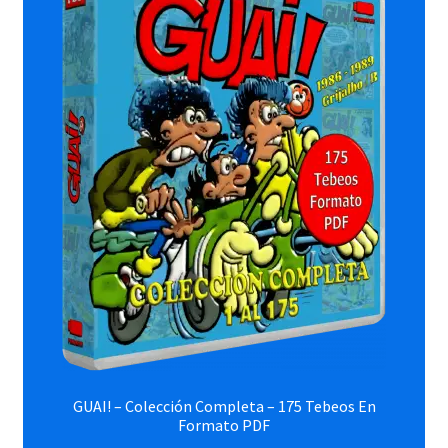
Doncel
El Jueves
Forum
Hispano Americana
Ibero Mundial
Clíper
La Cúpula
Grijalbo
GUAI! – Colección Completa – 175 Tebeos En
Formato PDF
Maga