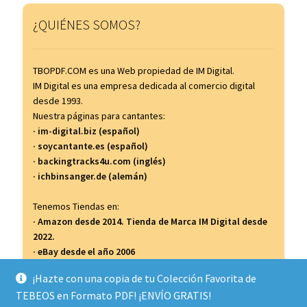
¿QUIÉNES SOMOS?
TBOPDF.COM es una Web propiedad de IM Digital.
IM Digital es una empresa dedicada al comercio digital
desde 1993.
Nuestra páginas para cantantes:
· im-digital.biz (español)
· soycantante.es (español)
· backingtracks4u.com (inglés)
· ichbinsanger.de (alemán)
Tenemos Tiendas en:
· Amazon desde 2014. Tienda de Marca IM Digital desde
2022.
· eBay desde el año 2006
· Todocolección desde el año 2007
¡Hazte con una copia de tu Colección Favorita de
TEBEOS en Formato PDF! ¡ENVÍO GRATIS!
...y así...