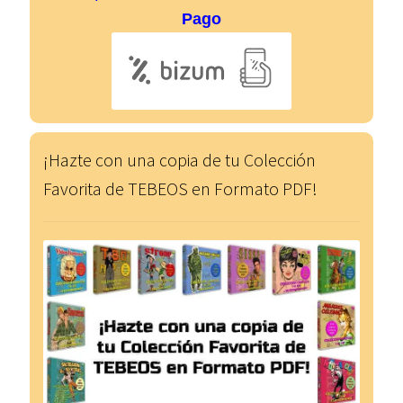
menú
Expandi
Pago
Avisos Legales
hijo
el
menú
hijo
¡Hazte con una copia de tu Colección
Favorita de TEBEOS en Formato PDF!