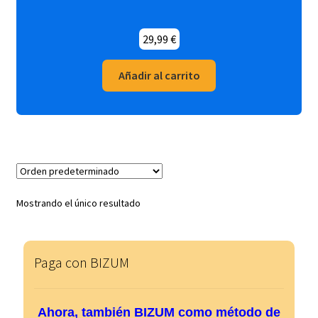
Montena
29,99
€
Norma
Añadir al carrito
Novaro
Rollán
Toray
Mostrando el único resultado
Toutain
Valenciana
Paga con BIZUM
Expandi
Años
el
Ahora, también BIZUM como método de