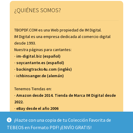
¿QUIÉNES SOMOS?
TBOPDF.COM es una Web propiedad de IM Digital.
IM Digital es una empresa dedicada al comercio digital
desde 1993.
Nuestra páginas para cantantes:
· im-digital.biz (español)
· soycantante.es (español)
· backingtracks4u.com (inglés)
· ichbinsanger.de (alemán)
Tenemos Tiendas en:
· Amazon desde 2014. Tienda de Marca IM Digital desde
2022.
· eBay desde el año 2006
· Todocolección desde el año 2007
¡Hazte con una copia de tu Colección Favorita de
TEBEOS en Formato PDF! ¡ENVÍO GRATIS!
...y así...