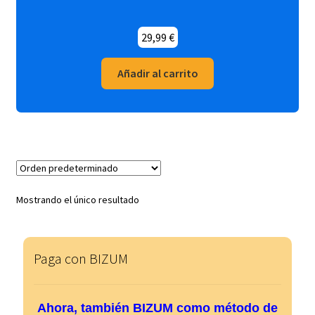
hijo
el
menú
29,99
€
hijo
Añadir al carrito
Mostrando el único resultado
Paga con BIZUM
Ahora, también BIZUM como método de