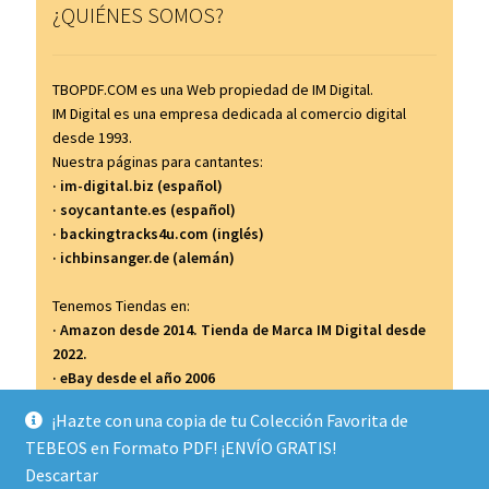
¿QUIÉNES SOMOS?
TBOPDF.COM es una Web propiedad de IM Digital.
IM Digital es una empresa dedicada al comercio digital
desde 1993.
Nuestra páginas para cantantes:
· im-digital.biz (español)
· soycantante.es (español)
· backingtracks4u.com (inglés)
· ichbinsanger.de (alemán)
Tenemos Tiendas en:
· Amazon desde 2014. Tienda de Marca IM Digital desde
2022.
· eBay desde el año 2006
· Todocolección desde el año 2007
¡Hazte con una copia de tu Colección Favorita de
TEBEOS en Formato PDF! ¡ENVÍO GRATIS!
...y así...
Descartar