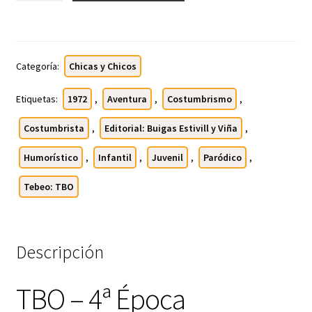
4ª
Época
-
Colección
Categoría:
Chicas y Chicos
Completa
-
Etiquetas:
1972
,
Aventura
,
Costumbrismo
,
640
Costumbrista
,
Editorial: Buigas Estivill y Viña
,
Tebeos
En
Humorístico
,
Infantil
,
Juvenil
,
Paródico
,
Formato
PDF
Tebeo: TBO
cantidad
Descripción
TBO – 4ª Época