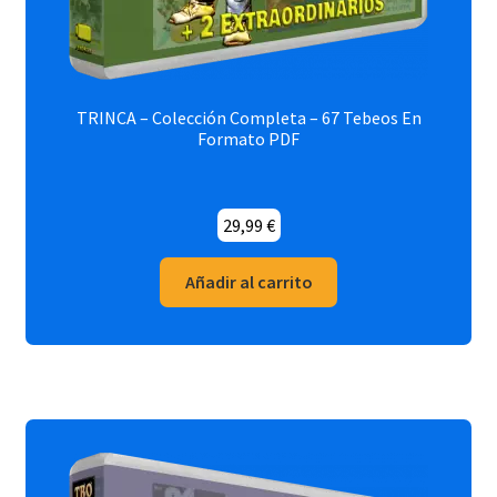
TRINCA – Colección Completa – 67 Tebeos En
Formato PDF
29,99
€
Añadir al carrito