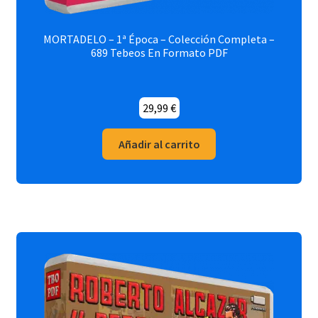
MORTADELO – 1ª Época – Colección Completa –
689 Tebeos En Formato PDF
29,99
€
Añadir al carrito