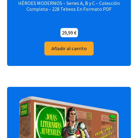
HÉROES MODERNOS – Series A, B y C – Colección
Completa – 228 Tebeos En Formato PDF
29,99
€
Añadir al carrito