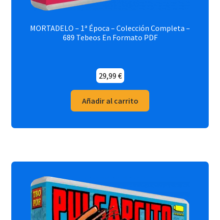
MORTADELO – 1ª Época – Colección Completa –
689 Tebeos En Formato PDF
29,99
€
Añadir al carrito