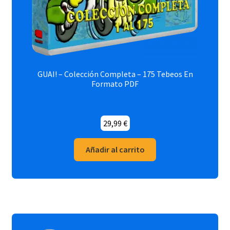
GUAI! – Colección Completa – 175 Tebeos En
Formato PDF
29,99
€
Añadir al carrito