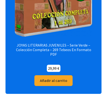
JOYAS LITERARIAS JUVENILES – Serie Verde –
Colección Completa – 269 Tebeos En Formato
PDF
29,99
€
Añadir al carrito