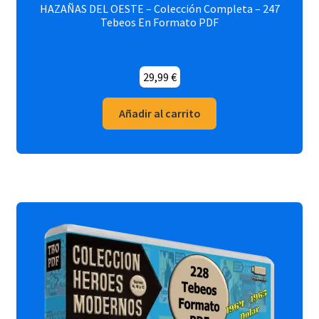
HAZAÑAS DEL OESTE – Colección Completa – 247
Tebeos En Formato PDF
29,99
€
Añadir al carrito