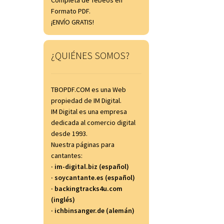
Completa de Tebeos en
Formato PDF.
¡ENVÍO GRATIS!
¿QUIÉNES SOMOS?
TBOPDF.COM es una Web
propiedad de IM Digital.
IM Digital es una empresa
dedicada al comercio digital
desde 1993.
Nuestra páginas para
cantantes:
· im-digital.biz (español)
· soycantante.es (español)
· backingtracks4u.com
(inglés)
· ichbinsanger.de (alemán)