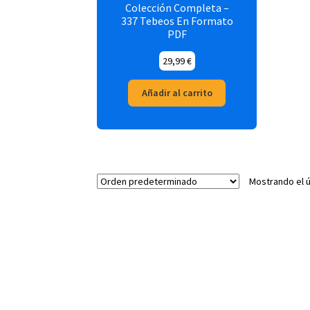
Colección Completa –
337 Tebeos En Formato
PDF
29,99
€
Añadir al carrito
Mostrando el ú