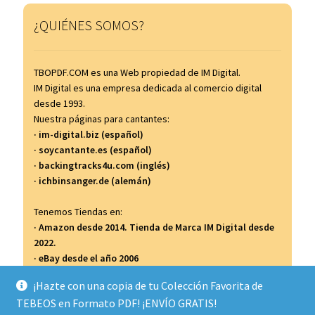
¿QUIÉNES SOMOS?
TBOPDF.COM es una Web propiedad de IM Digital.
IM Digital es una empresa dedicada al comercio digital
desde 1993.
Nuestra páginas para cantantes:
· im-digital.biz (español)
· soycantante.es (español)
· backingtracks4u.com (inglés)
· ichbinsanger.de (alemán)
Tenemos Tiendas en:
· Amazon desde 2014. Tienda de Marca IM Digital desde
2022.
· eBay desde el año 2006
· Todocolección desde el año 2007
¡Hazte con una copia de tu Colección Favorita de
TEBEOS en Formato PDF! ¡ENVÍO GRATIS!
...y así...