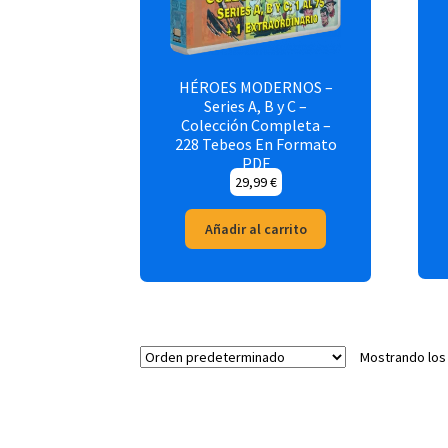
HÉROES MODERNOS –
Series A, B y C –
Colección Completa –
228 Tebeos En Formato
PDF
29,99
€
Añadir al carrito
Mostrando los