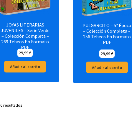
JOYAS LITERARIAS
PULGARCITO – 5ª Época
JUVENILES – Serie Verde
– Colección Completa –
– Colección Completa –
256 Tebeos En Formato
269 Tebeos En Formato
PDF
PDF
29,99
€
29,99
€
Añadir al carrito
Añadir al carrito
 6 resultados