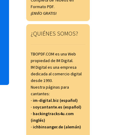
Completa de Tebeos en
Formato PDF.
¡ENVÍO GRATIS!
¿QUIÉNES SOMOS?
TBOPDF.COM es una Web
propiedad de IM Digital.
IM Digital es una empresa
dedicada al comercio digital
desde 1993.
Nuestra páginas para
cantantes:
· im-digital.biz (español)
· soycantante.es (español)
· backingtracks4u.com
(inglés)
· ichbinsanger.de (alemán)