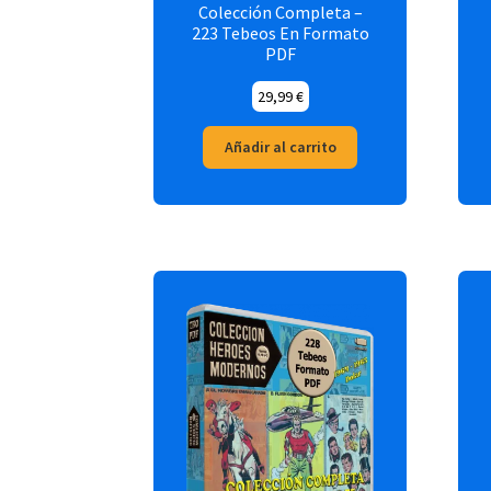
Colección Completa –
223 Tebeos En Formato
PDF
29,99
€
Añadir al carrito