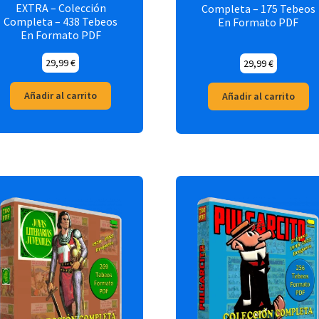
EXTRA – Colección
Completa – 175 Tebeos
Completa – 438 Tebeos
En Formato PDF
En Formato PDF
29,99
€
29,99
€
Añadir al carrito
Añadir al carrito