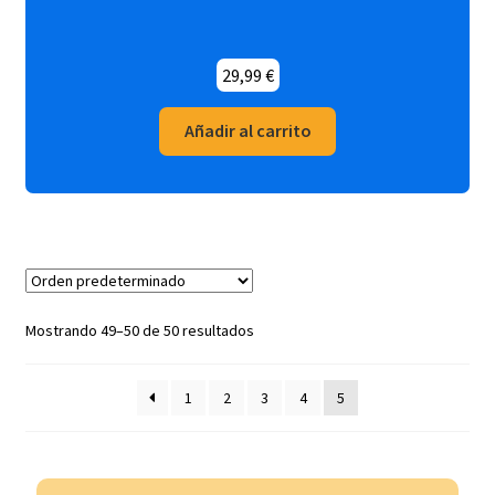
29,99
€
Añadir al carrito
Mostrando 49–50 de 50 resultados
1
2
3
4
5